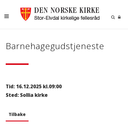
DÅP
Barnehagegudstjeneste
KONFIRMASJON
VIGSEL
GRAVFERD
MENIGHETENE
Tid: 16.12.2025 kl.09:00
KONTAKT
Sted: Sollia kirke
KALENDER
Tilbake