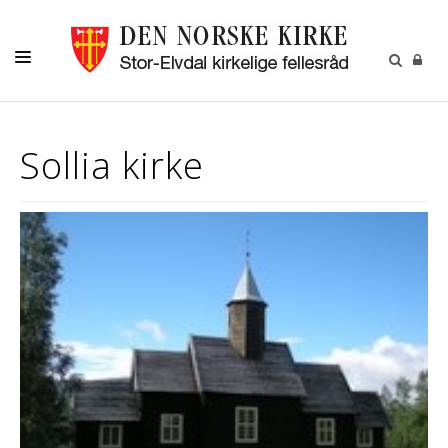
DÅP
Sollia kirke
KONFIRMASJON
VIGSEL
GRAVFERD
MENIGHETENE
KONTAKT
KALENDER