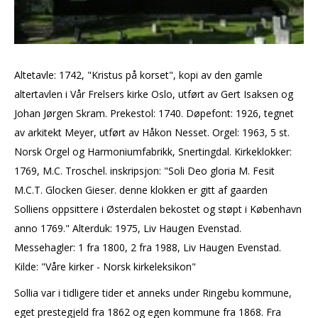
Altetavle: 1742, "Kristus på korset", kopi av den gamle
altertavlen i Vår Frelsers kirke Oslo, utført av Gert Isaksen og
Johan Jørgen Skram. Prekestol: 1740. Døpefont: 1926, tegnet
av arkitekt Meyer, utført av Håkon Nesset. Orgel: 1963, 5 st.
Norsk Orgel og Harmoniumfabrikk, Snertingdal. Kirkeklokker:
1769, M.C. Troschel. inskripsjon: "Soli Deo gloria M. Fesit
M.C.T. Glocken Gieser. denne klokken er gitt af gaarden
Solliens oppsittere i Østerdalen bekostet og støpt i København
anno 1769." Alterduk: 1975, Liv Haugen Evenstad.
Messehagler: 1 fra 1800, 2 fra 1988, Liv Haugen Evenstad.
Kilde: "Våre kirker - Norsk kirkeleksikon"
Sollia var i tidligere tider et anneks under Ringebu kommune,
eget prestegjeld fra 1862 og egen kommune fra 1868. Fra