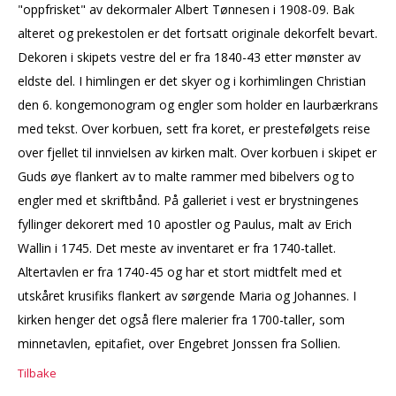
"oppfrisket" av dekormaler Albert Tønnesen i 1908-09. Bak
alteret og prekestolen er det fortsatt originale dekorfelt bevart.
Dekoren i skipets vestre del er fra 1840-43 etter mønster av
eldste del. I himlingen er det skyer og i korhimlingen Christian
den 6. kongemonogram og engler som holder en laurbærkrans
med tekst. Over korbuen, sett fra koret, er prestefølgets reise
over fjellet til innvielsen av kirken malt. Over korbuen i skipet er
Guds øye flankert av to malte rammer med bibelvers og to
engler med et skriftbånd. På galleriet i vest er brystningenes
fyllinger dekorert med 10 apostler og Paulus, malt av Erich
Wallin i 1745. Det meste av inventaret er fra 1740-tallet.
Altertavlen er fra 1740-45 og har et stort midtfelt med et
utskåret krusifiks flankert av sørgende Maria og Johannes. I
kirken henger det også flere malerier fra 1700-taller, som
minnetavlen, epitafiet, over Engebret Jonssen fra Sollien.
Tilbake