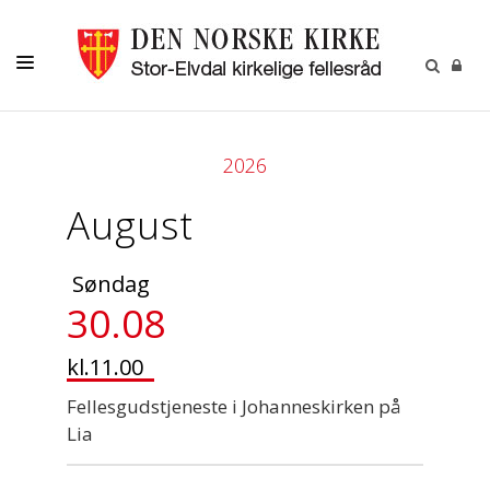
DÅP
2026
KONFIRMASJON
August
VIGSEL
GRAVFERD
Søndag
MENIGHETENE
30.08
KONTAKT
kl.11.00
KALENDER
Fellesgudstjeneste i Johanneskirken på
Lia